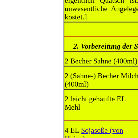
eigentlich Quatsch is
unwesentliche Angelege
kostet.]
2. Vorbereitung der
2 Becher Sahne (400ml)
2 (Sahne-) Becher Milc
(400ml)
2 leicht gehäufte EL
Mehl
4 EL
Sojasoße (von