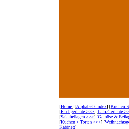
[
Home
] [
Alphabet / Index
] [
Küchen-
[
Fischgerichte >>>
] [
Italo-Gerichte >
[
Salatbeilagen >>>
] [
Gemüse & Beila
[
Kuchen + Torten >>>
] [
Weihnachtsg
Kabinett
]