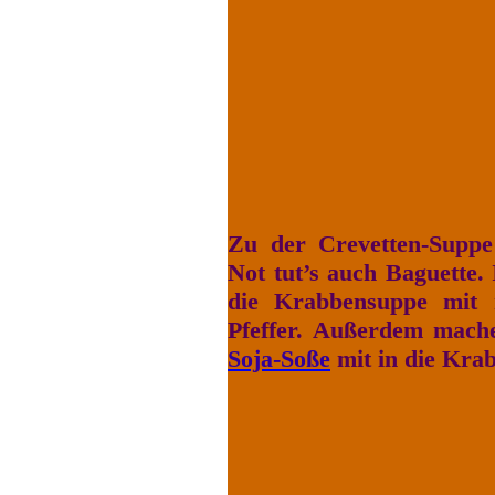
Zu der Crevetten-Suppe
Not tut’s auch Baguette.
die Krabbensuppe mit r
Pfeffer. Außerdem mache
Soja-Soße
mit in die Kra