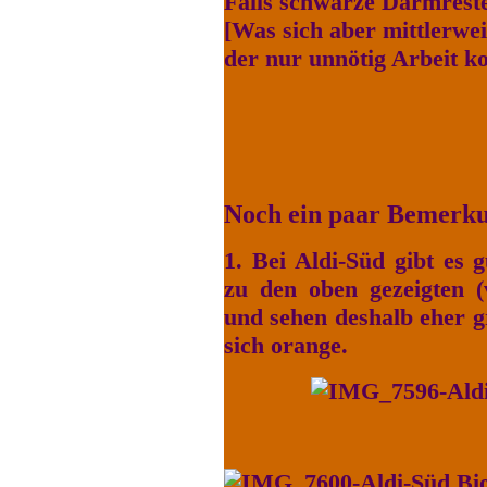
Falls schwarze Darmreste 
[Was sich aber mittlerweil
der nur unnötig Arbeit ko
Noch ein paar Bemerku
1. Bei Aldi-Süd gibt es 
zu den oben gezeigten (
und sehen deshalb eher g
sich orange.