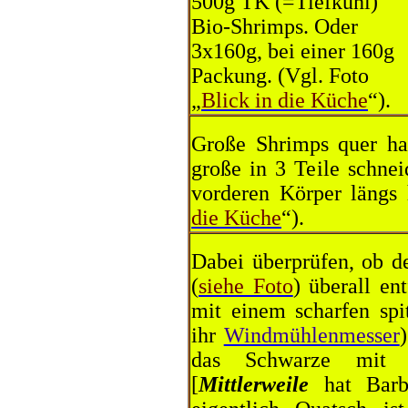
500g TK (=Tiefkühl)
Bio-Shrimps. Oder
3x160g, bei einer 160g
Packung. (Vgl. Foto
„
Blick in die Küche
“).
Große Shrimps quer hal
große in 3 Teile schne
vorderen Körper längs 
die Küche
“).
Dabei überprüfen, ob d
(
siehe Foto
) überall en
mit einem scharfen spi
ihr
Windmühlenmesser
das Schwarze mit d
[
Mittlerweile
hat Barba