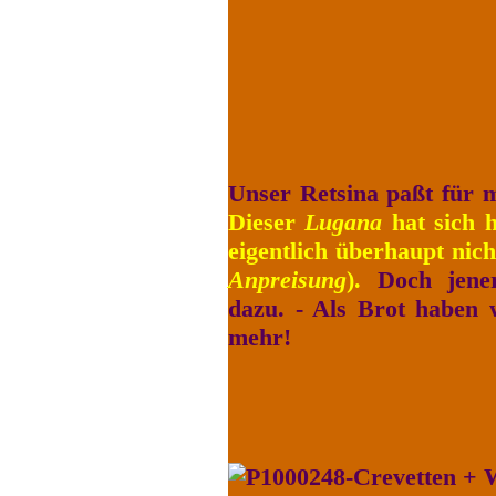
Unser Retsina paßt für 
Dieser
Lugana
hat sich h
eigentlich überhaupt nic
Anpreisung
).
Doch jener
dazu. - Als Brot haben w
mehr!