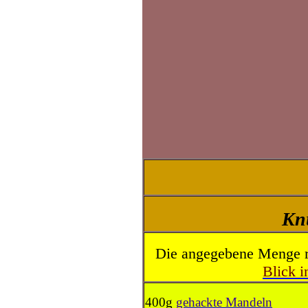
Kn
Die angegebene Menge re
Blick i
400g
gehackte Mandeln