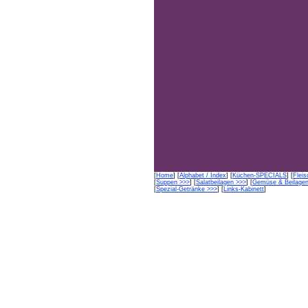
[
Home
] [
Alphabet / Index
] [
Küchen-SPECIALS
] [
Flei
[
Suppen >>>
] [
Salatbeilagen >>>
] [
Gemüse & Beilagen
[
Spezial-Getränke >>>
] [
Links-Kabinett
]