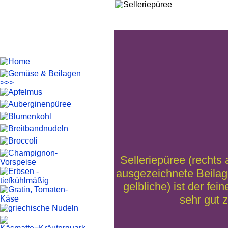
Selleriepüree (rechts
ausgezeichnete Beila
gelbliche) ist der fei
sehr gut 