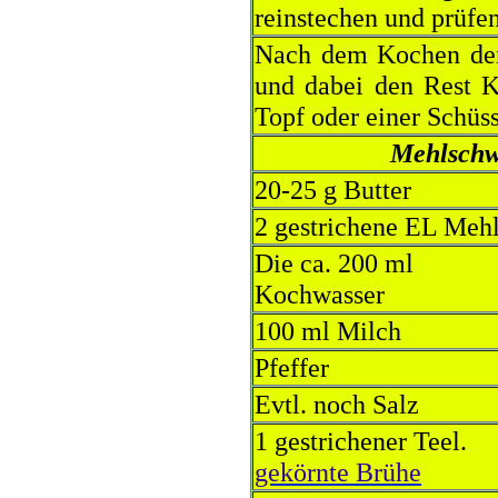
reinstechen und prüfen
Nach dem Kochen de
und dabei den Rest K
Topf oder einer Schüss
Mehlschwi
20-25 g Butter
2 gestrichene EL Meh
Die ca. 200 ml
Kochwasser
100 ml Milch
Pfeffer
Evtl. noch Salz
1 gestrichener Teel.
gekörnte Brühe