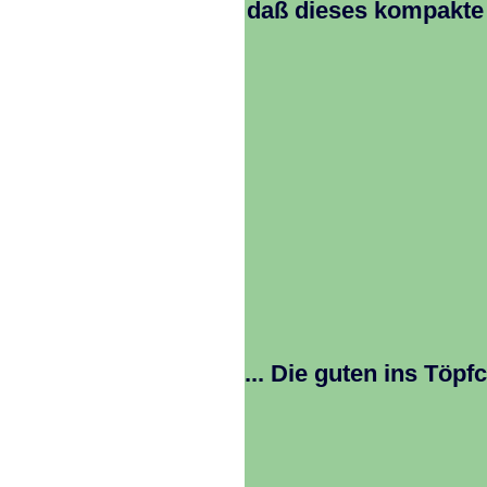
daß dieses kompakte 
... Die guten ins Töpf