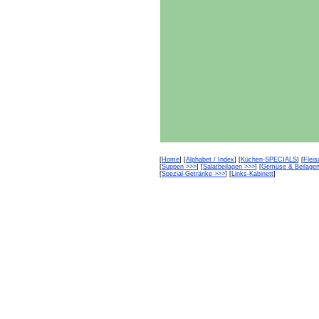
[
Home
] [
Alphabet / Index
] [
Küchen-SPECIALS
] [
Flei
[
Suppen >>>
] [
Salatbeilagen >>>
] [
Gemüse & Beilagen
[
Spezial-Getränke >>>
] [
Links-Kabinett
]