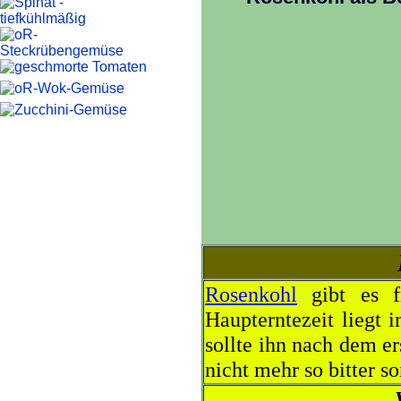
Rosenkohl
gibt es f
Haupterntezeit lieg
sollte ihn nach dem er
nicht mehr so bitter so