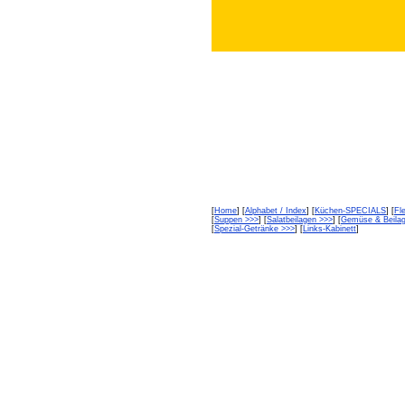
[
Home
] [
Alphabet / Index
] [
Küchen-SPECIALS
] [
Fl
[
Suppen >>>
] [
Salatbeilagen >>>
] [
Gemüse & Beila
[
Spezial-Getränke >>>
] [
Links-Kabinett
]