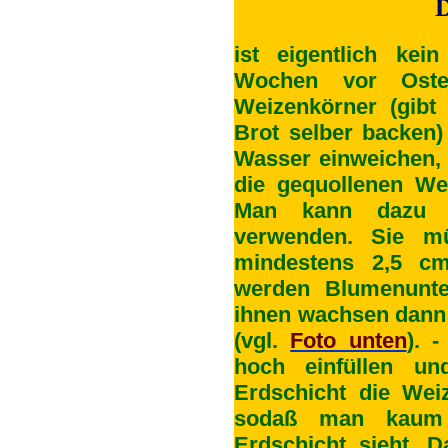
D
ist eigentlich ke
Wochen vor Ost
Weizenkörner (gibt
Brot selber backen)
Wasser einweichen, 
die gequollenen We
Man kann dazu S
verwenden. Sie m
mindestens 2,5 c
werden Blumenunte
ihnen wachsen dann 
(vgl.
Foto unten
). 
hoch einfüllen un
Erdschicht die Weiz
sodaß man kaum
Erdschicht sieht.