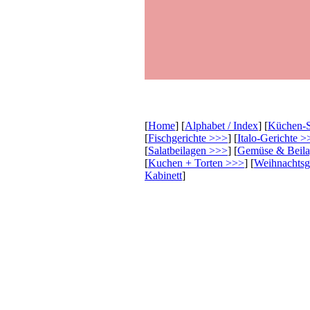
[
Home
] [
Alphabet / Index
] [
Küchen-
[
Fischgerichte >>>
] [
Italo-Gerichte >
[
Salatbeilagen >>>
] [
Gemüse & Beil
[
Kuchen + Torten >>>
] [
Weihnachts
Kabinett
]