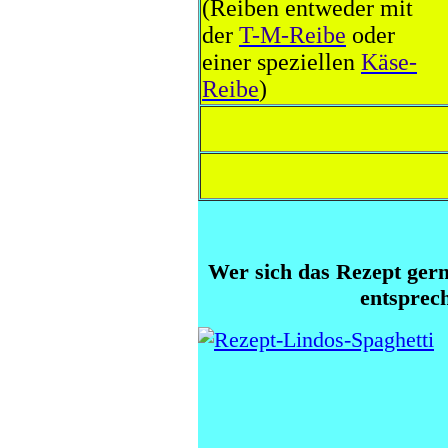
(Reiben entweder mit
der
T-M-Reibe
oder
einer speziellen
Käse-
Reibe
)
Wer sich das Rezept gerne
entsprec