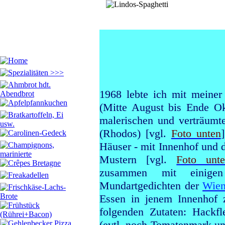
1968 lebte ich mit meine
(Mitte August bis Ende Ok
malerischen und verträumt
(Rhodos) [vgl.
Foto unten
Häuser - mit Innenhof und d
Mustern [vgl.
Foto unt
zusammen mit einigen
Mundartgedichten der
Wien
Essen in jenem Innenhof z
folgenden Zutaten: Hackfl
(evtl. noch Tomatenmark un