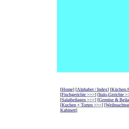
[
Home
] [
Alphabet / Index
] [
Küchen-
[
Fischgerichte >>>
] [
Italo-Gerichte >
[
Salatbeilagen >>>
] [
Gemüse & Beil
[
Kuchen + Torten >>>
] [
Weihnachts
Kabinett
]