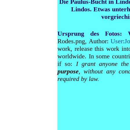
Die Paulus-Bucht in Lindo
Lindos. Etwas unterh
vorgriech
Ursprung des Fotos:
Rodes.png, Author:
User:Jo
work, release this work in
worldwide. In some countrie
if so:
I grant anyone th
purpose
, without any cond
required by law.