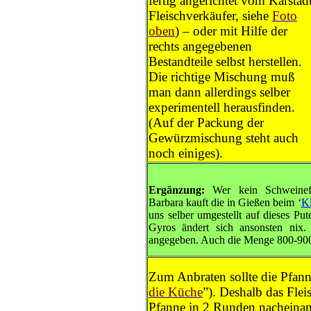
fertig angerichtet vom Karstad
Fleischverkäufer, siehe
Foto
oben
) – oder mit Hilfe der
rechts angegebenen
Bestandteile selbst herstellen.
Die richtige Mischung muß
man dann allerdings selber
experimentell herausfinden.
(Auf der Packung der
Gewürzmischung steht auch
noch einiges).
Ergänzung:
Wer kein Schweinef
Barbara kauft die in Gießen beim ‘
K
uns selber umgestellt auf dieses Put
Gyros ändert sich ansonsten nix.
angegeben. Auch die Menge 800-900
Zum Anbraten sollte die Pfanne
die Küche
”). Deshalb das Flei
Pfanne in 2 Runden nacheinan