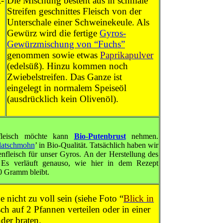
t-
Die Mischung besteht aus in schmale
Streifen geschnittes Fleisch von der
Unterschale einer Schweinekeule. Als
Gewürz wird die fertige
Gyros-
Gewürzmischung von “Fuchs”
genommen sowie etwas
Paprikapulver
(edelsüß). Hinzu kommen noch
Zwiebelstreifen. Das Ganze ist
eingelegt in normalem Speiseöl
(ausdrücklich kein Olivenöl).
leisch möchte kann
Bio-Putenbrust
nehmen.
latschmohn
’ in Bio-Qualität. Tatsächlich haben wir
enfleisch für unser Gyros. An der Herstellung des
 Es verläuft genauso, wie hier in dem Rezept
 Gramm bleibt.
 nicht zu voll sein (siehe Foto “
Blick in
sch auf 2 Pfannen verteilen oder in einer
der braten.