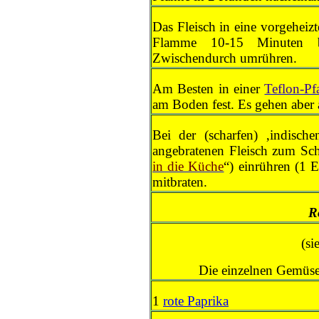
Das Fleisch in eine vorgeheiz
Flamme 10-15 Minuten br
Zwischendurch umrühren.
Am Besten in einer
Teflon-Pf
am Boden fest. Es gehen aber
Bei der (scharfen) ‚indisc
angebratenen Fleisch zum Sch
in die Küche
“) einrühren (1 
mitbraten.
R
(si
Die einzelnen Gemüse
1
rote Paprika