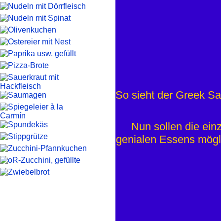
So sieht der Greek Sa
Nun sollen die ein
genialen Essens mögl