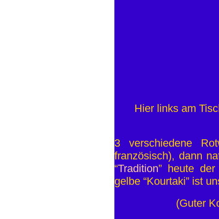
Hier links am Tisc
3 verschiedene Rotw
französisch), dann nat
“
Tradition
” heute der
gelbe “Kourtaki” ist un
(Guter Ko