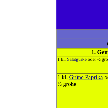
1. Ge
1 kl.
Salatgurke
oder ½ gr
1 kl.
Grüne Paprika
o
½ große