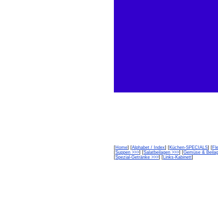
[
Home
] [
Alphabet / Index
] [
Küchen-SPECIALS
] [
Fl
[
Suppen >>>
] [
Salatbeilagen >>>
] [
Gemüse & Beila
[
Spezial-Getränke >>>
] [
Links-Kabinett
]