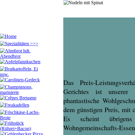
Das Preis-Leistungsverh
Gerichtes ist unserer
phantastische Wohlgeschm
dem günstigen Preis, mit d
Es scheint übrigens
Wohngemeinschafts-Essen