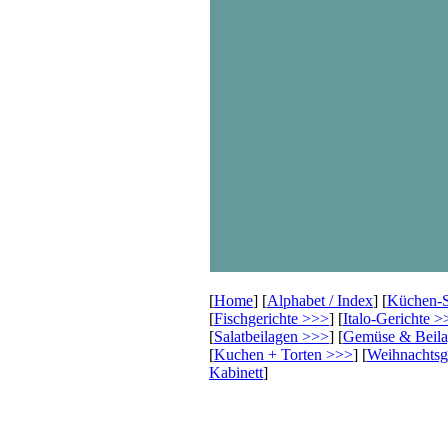
[
Home
] [
Alphabet / Index
] [
Küchen-
[
Fischgerichte >>>
] [
Italo-Gerichte >
[
Salatbeilagen >>>
] [
Gemüse & Beil
[
Kuchen + Torten >>>
] [
Weihnachts
Kabinett
]