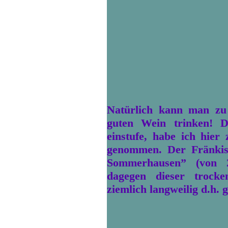
Natürlich kann man zu
guten Wein trinken! D
einstufe, habe ich hier
genommen. Der Fränkis
Sommerhausen” (von 
dagegen dieser trocke
ziemlich langweilig d.h.