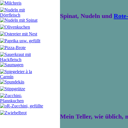
Spinat, Nudeln und
Rote-
Mein Teller, wie üblich, 